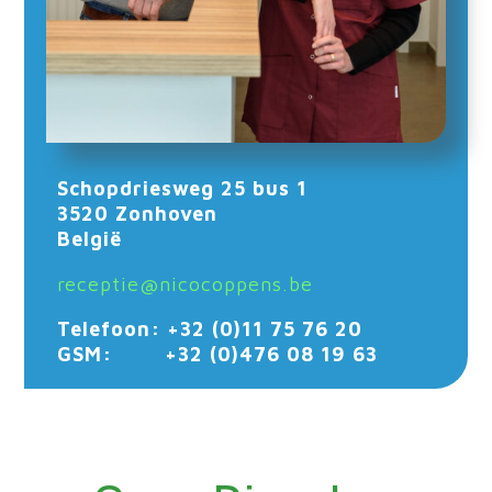
Schopdriesweg 25 bus 1
3520 Zonhoven
België
receptie@nicocoppens.be
Telefoon: +32 (0)11 75 76 20
GSM: +32 (0)476 08 19 63